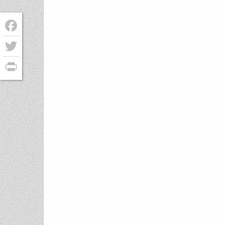
Facebook
Twitter
PrintFriendly