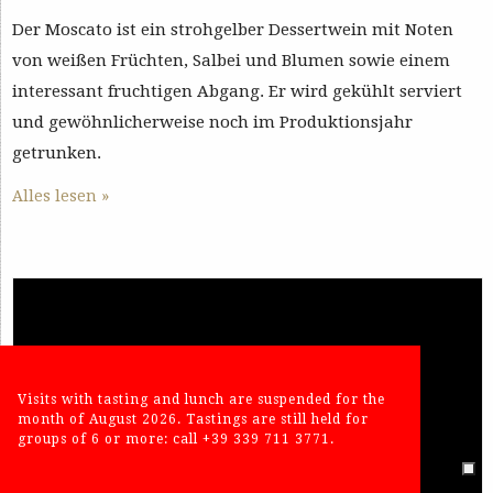
Der Moscato ist ein strohgelber Dessertwein mit Noten
von weißen Früchten, Salbei und Blumen sowie einem
interessant fruchtigen Abgang. Er wird gekühlt serviert
und gewöhnlicherweise noch im Produktionsjahr
getrunken.
Alles lesen »
Visits with tasting and lunch are suspended for the
month of August 2026. Tastings are still held for
groups of 6 or more: call +39 339 711 3771.