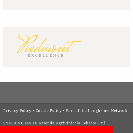
Privacy Policy
•
Cookie Policy
• Part of the
Langhe.net Network
SYLLA SEBASTE
Azienda Agrivinicola Sebaste S.r.l.
Via San Pietro, 4 – 12060 Barolo (Cuneo)