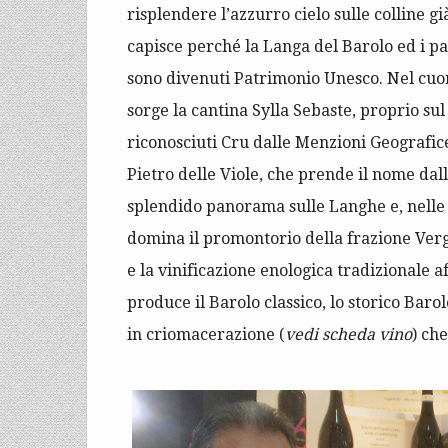
risplendere l’azzurro cielo sulle colline g
capisce perché la Langa del Barolo ed i p
sono divenuti Patrimonio Unesco. Nel cuor
sorge la cantina Sylla Sebaste, proprio su
riconosciuti Cru dalle Menzioni Geografice
Pietro delle Viole, che prende il nome dal
splendido panorama sulle Langhe e, nelle i
domina il promontorio della frazione Vergn
e la vinificazione enologica tradizionale 
produce il Barolo classico, lo storico Baro
in criomacerazione (
vedi scheda vino
) ch