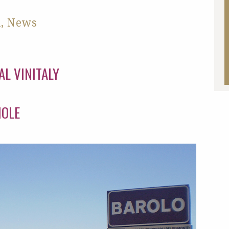
i
,
News
AL VINITALY
IOLE