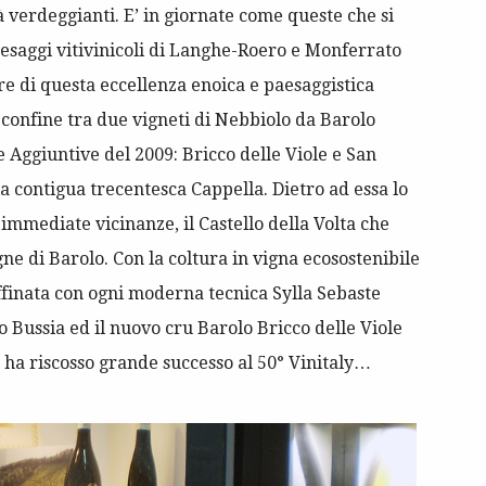
ià verdeggianti. E’ in giornate come queste che si
aesaggi vitivinicoli di Langhe-Roero e Monferrato
e di questa eccellenza enoica e paesaggistica
l confine tra due vigneti di Nebbiolo da Barolo
 Aggiuntive del 2009: Bricco delle Viole e San
la contigua trecentesca Cappella. Dietro ad essa lo
mmediate vicinanze, il Castello della Volta che
e di Barolo. Con la coltura in vigna ecosostenibile
affinata con ogni moderna tecnica Sylla Sebaste
lo Bussia ed il nuovo cru Barolo Bricco delle Viole
e ha riscosso grande successo al 50° Vinitaly…