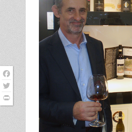
Facebook
Twitter
PrintFriendly